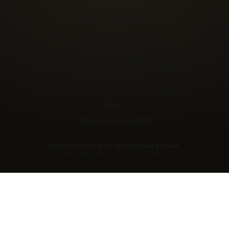
PAUSE GOURMANDE
On revient
très vite.
Notre service en ligne fait une petite pause le
temps d'une mise à jour. Merci de votre
patience — et à tout bientôt pour une bonne
glace.
De retour très bientôt
En attendant, le comptoir vous attend.
Fabrication artisanale au lait de ferme