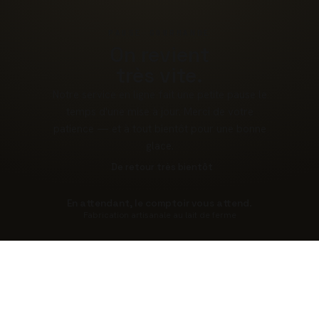
PAUSE GOURMANDE
On revient
très vite.
Notre service en ligne fait une petite pause le
temps d'une mise à jour. Merci de votre
patience — et à tout bientôt pour une bonne
glace.
De retour très bientôt
En attendant, le comptoir vous attend.
Fabrication artisanale au lait de ferme