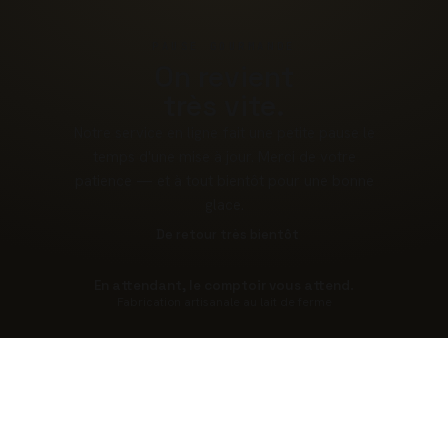
PAUSE GOURMANDE
On revient
très vite.
Notre service en ligne fait une petite pause le
temps d'une mise à jour. Merci de votre
patience — et à tout bientôt pour une bonne
glace.
De retour très bientôt
En attendant, le comptoir vous attend.
Fabrication artisanale au lait de ferme