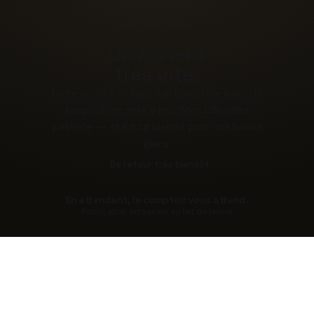
PAUSE GOURMANDE
On revient
très vite.
Notre service en ligne fait une petite pause le
temps d'une mise à jour. Merci de votre
patience — et à tout bientôt pour une bonne
glace.
De retour très bientôt
En attendant, le comptoir vous attend.
Fabrication artisanale au lait de ferme