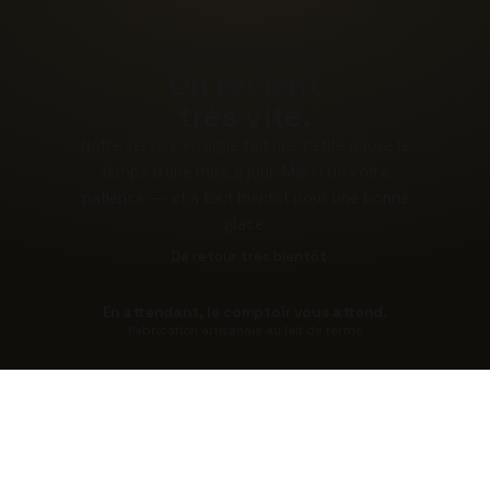
PAUSE GOURMANDE
On revient
très vite.
Notre service en ligne fait une petite pause le
temps d'une mise à jour. Merci de votre
patience — et à tout bientôt pour une bonne
glace.
De retour très bientôt
En attendant, le comptoir vous attend.
Fabrication artisanale au lait de ferme