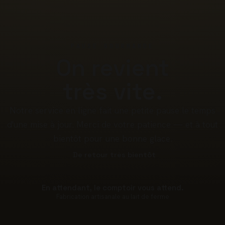
PAUSE GOURMANDE
On revient
très vite.
Notre service en ligne fait une petite pause le temps
d'une mise à jour. Merci de votre patience — et à tout
bientôt pour une bonne glace.
De retour très bientôt
En attendant, le comptoir vous attend.
Fabrication artisanale au lait de ferme