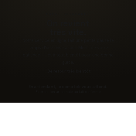
PAUSE GOURMANDE
On revient
très vite.
Notre service en ligne fait une petite pause le
temps d'une mise à jour. Merci de votre
patience — et à tout bientôt pour une bonne
glace.
De retour très bientôt
En attendant, le comptoir vous attend.
Fabrication artisanale au lait de ferme