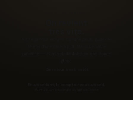
PAUSE GOURMANDE
On revient
très vite.
Notre service en ligne fait une petite pause le
temps d'une mise à jour. Merci de votre
patience — et à tout bientôt pour une bonne
glace.
De retour très bientôt
En attendant, le comptoir vous attend.
Fabrication artisanale au lait de ferme